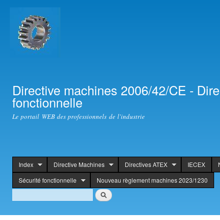
Ski
mai
con
Directive machines 2006/42/CE - Dir
fonctionnelle
Le portail WEB des professionnels de l'industrie
Index
Directive Machines
Directives ATEX
IECEX
header
Sécurité fonctionnelle
Nouveau règlement machines 2023/1230
Search
Search