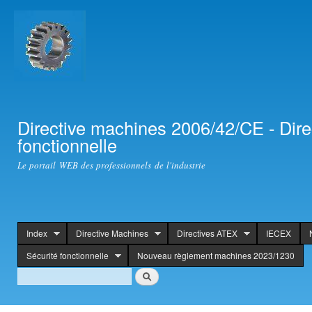
Ski
mai
con
Directive machines 2006/42/CE - Dir
fonctionnelle
Le portail WEB des professionnels de l'industrie
Index
Directive Machines
Directives ATEX
IECEX
header
Sécurité fonctionnelle
Nouveau règlement machines 2023/1230
Search
Search