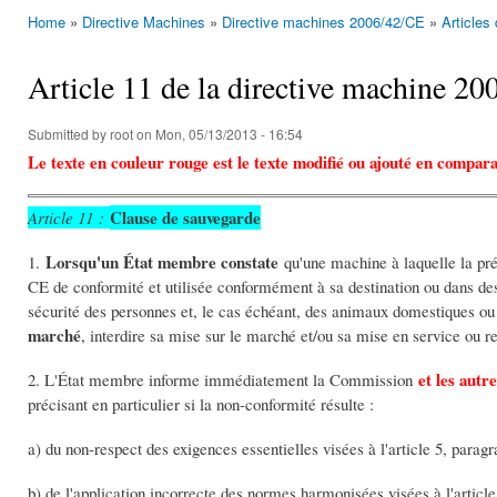
Home
»
Directive Machines
»
Directive machines 2006/42/CE
»
Articles
You are here
Article 11 de la directive machine 2
Submitted by
root
on Mon, 05/13/2013 - 16:54
Le texte en couleur rouge est le texte modifié ou ajouté en compara
Clause de sauvegarde
Article 11 :
Lorsqu'un État membre constate
1.
qu'une machine à laquelle la pr
CE de conformité et utilisée conformément à sa destination ou dans des
sécurité des personnes et, le cas échéant, des animaux domestiques ou
marché
, interdire sa mise sur le marché et/ou sa mise en service ou res
et les aut
2. L'État membre informe immédiatement la Commission
précisant en particulier si la non-conformité résulte :
a) du non-respect des exigences essentielles visées à l'article 5, paragr
b) de l'application incorrecte des normes harmonisées visées à l'article