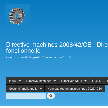
Ski
mai
con
Directive machines 2006/42/CE - Dir
fonctionnelle
Le portail WEB des professionnels de l'industrie
Index
Directive Machines
Directives ATEX
IECEX
header
Sécurité fonctionnelle
Nouveau règlement machines 2023/1230
Search
Search