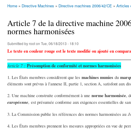
Home
»
Directive Machines
»
Directive machines 2006/42/CE
»
Articles
You are here
Article 7 de la directive machine 20
normes harmonisées
Submitted by
root
on Tue, 06/18/2013 - 18:10
Le texte en couleur rouge est le texte modifié ou ajouté en compara
Présomption de conformité et normes harmonisées
Article 7 :
machines munies
marq
1. Les États membres considèrent que les
du
éléments sont prévus à l'annexe II, partie 1, section A, satisfont aux dis
norme harmonisée
2. Une machine construite conformément à une
, d
européenne
,
est présumée conforme aux exigences essentielles de sant
3. La Commission publie les références des normes harmonisées au
J
4. Les États membres prennent les mesures appropriées en vue de permet