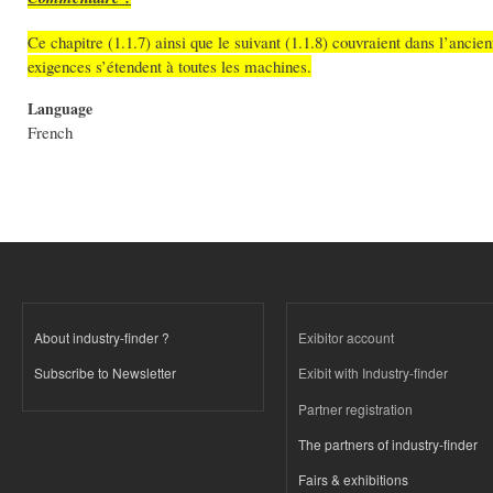
Ce chapitre (1.1.7) ainsi que le suivant (1.1.8) couvraient dans l’anc
exigences s’étendent à toutes les machines.
Language
French
About industry-finder ?
Exibitor account
Subscribe to Newsletter
Exibit with Industry-finder
Partner registration
The partners of industry-finder
Fairs & exhibitions