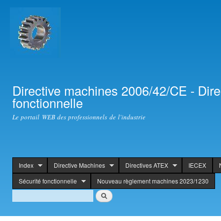
Ski
mai
con
Directive machines 2006/42/CE - Dir
fonctionnelle
Le portail WEB des professionnels de l'industrie
Index
Directive Machines
Directives ATEX
IECEX
header
Sécurité fonctionnelle
Nouveau règlement machines 2023/1230
Search
Search