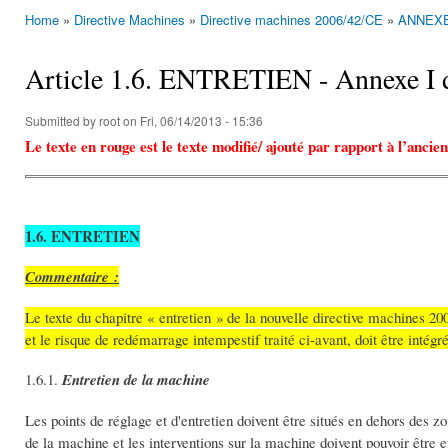
Home
»
Directive Machines
»
Directive machines 2006/42/CE
»
ANNEXE 
You are here
Article 1.6. ENTRETIEN - Annexe I d
Submitted by
root
on Fri, 06/14/2013 - 15:36
Le texte en rouge est le texte modifié/ ajouté par rapport à l’anci
1.6. ENTRETIEN
Commentaire :
Le texte du chapitre « entretien » de la nouvelle directive machines 20
et le risque de redémarrage intempestif traité ci-avant, doit être intégr
1.6.1.
Entretien de la machine
Les points de réglage et d'entretien doivent être situés en dehors des z
de la machine et les interventions sur la machine doivent pouvoir être e