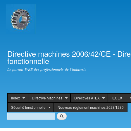
Ski
mai
con
Directive machines 2006/42/CE - Dir
fonctionnelle
Le portail WEB des professionnels de l'industrie
Index
Directive Machines
Directives ATEX
IECEX
header
Sécurité fonctionnelle
Nouveau règlement machines 2023/1230
Search
Search