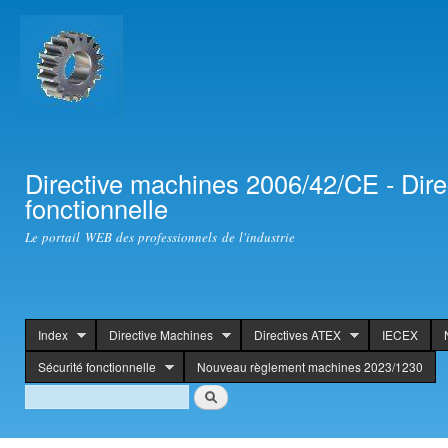
Ski
mai
con
Directive machines 2006/42/CE - Dir
fonctionnelle
Le portail WEB des professionnels de l'industrie
Index
Directive Machines
Directives ATEX
IECEX
header
Sécurité fonctionnelle
Nouveau règlement machines 2023/1230
Search
Search