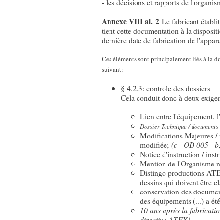
- les décisions et rapports de l'organis
Annexe VIII al.
2
Le fabricant établ
tient cette documentation à la disposit
dernière date de fabrication de l'appare
Ces éléments sont principalement liés à la do
suivant:
§ 4.2.3: controle des dossiers
Cela conduit donc à deux exigen
Lien entre l'équipement, 
Dossier Technique / documents 
Modifications Majeures / 
modifiée;
(c - OD 005 - b
Notice d'instruction / in
Mention de l'Organisme no
Distingo productions ATE
dessins qui doivent être c
conservation des document
des équipements (...) a ét
10 ans après la fabricati
directive ATEX)