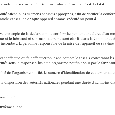
me notifié visés au point 3.4 dernier alinéa et aux points 4.3 et 4.4.
ifié effectue les examens et essais appropriés, afin de vérifier la confor
ontrôle et essai de chaque appareil comme spécifié au point 4.
ve une copie de la déclaration de conformité pendant une durée d'au moi
que ni le fabricant ni son mandataire ne sont établis dans la Communauté,
 incombe à la personne responsable de la mise de l'appareil ou système 
cant effectue ou fait effectuer pour son compte les essais concernant les
ctués sous la responsabilité d'un organisme notifié choisi par le fabricant
lité de l'organisme notifié, le numéro d'identification de ce dernier au 
 la disposition des autorités nationales pendant une durée d'au moins di
oisième tiret,
euxième alinéa,