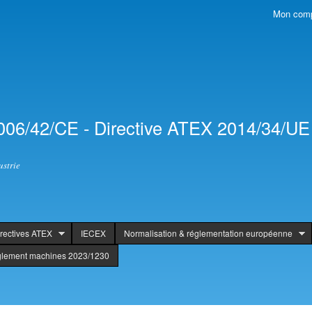
Skip to
Mon com
Secondary menu
main
content
006/42/CE - Directive ATEX 2014/34/UE 
ustrie
rectives ATEX
IECEX
Normalisation & réglementation européenne
glement machines 2023/1230