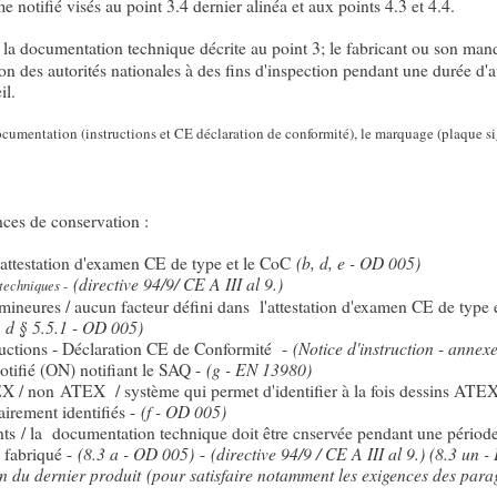
me notifié visés au point 3.4 dernier alinéa et aux points 4.3 et 4.4.
it la documentation technique décrite au point 3; le fabricant ou son ma
ion des autorités nationales à des fins d'inspection pendant une durée d
il.
cumentation (instructions et CE déclaration de conformité), le marquage (plaque sig
ces de conservation :
l'attestation d'examen CE de type et le CoC
(b, d, e - OD 005)
(directive 94/9/ CE A III al 9.)
techniques -
mineures / aucun facteur défini dans l'attestation d'examen CE de type 
, d § 5.5.1 - OD 005)
structions - Déclaration CE de Conformité -
(Notice d'instruction - annexe
tifié (ON) notifiant le SAQ -
(g - EN 13980)
X / non ATEX / système qui permet d'identifier à la fois dessins ATE
lairement identifiés -
(f - OD 005)
s / la documentation technique doit être cnservée pendant une période
é fabriqué -
(8.3 a - OD 005)
-
(directive 94/9 / CE A III al 9.) (8.3 un 
on du dernier produit
(pour satisfaire notamment les exigences des parag