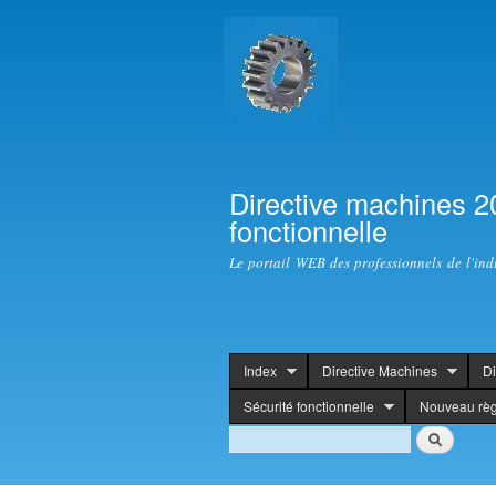
Directive machines 2
fonctionnelle
Le portail WEB des professionnels de l'ind
Index
Directive Machines
Di
header
Sécurité fonctionnelle
Nouveau rè
Search
Search