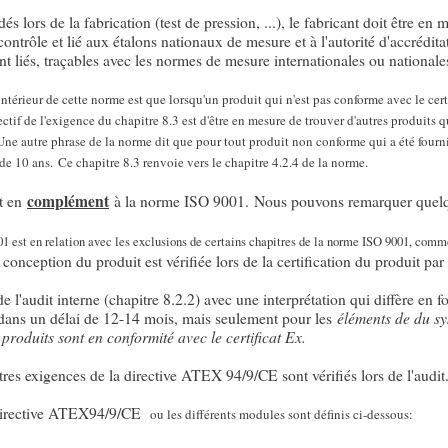
 lors de la fabrication (test de pression, ...), le fabricant doit être en 
 contrôle et lié aux étalons nationaux de mesure et à l'autorité d'accrédit
nt liés, traçables avec les normes de mesure internationales ou nationales
ntérieur de cette norme est que lorsqu'un produit qui n'est pas conforme avec le certif
bjectif de l'exigence du chapitre 8.3 est d'être en mesure de trouver d'autres produits qu
Une autre phrase de la norme dit que pour tout produit non conforme qui a été fourni à
de 10 ans.
Ce chapitre 8.3 renvoie vers le chapitre 4.2.4 de la norme.
nt en
complément
à la norme ISO 9001. Nous pouvons remarquer quelq
1 est en relation avec les exclusions de certains chapitres de la norme ISO 9001, comm
conception du produit est vérifiée lors de la certification du produit par
de l'audit interne (chapitre 8.2.2) avec une interprétation qui diffère en f
s dans un délai de 12-14 mois, mais seulement pour les
éléments de du sy
produits sont en conformité avec le certificat Ex.
res exigences de la directive ATEX 94/9/CE sont vérifiés lors de l'audit
 directive ATEX94/9/CE
ou les différents modules sont définis ci-dessous: