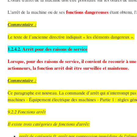
fonctions dangereuses
L'arrêt de la machine ou de ses
étant obtenu, l
Commentaire :
Le texte de l’ancienne directive indiquait « les éléments dangereux ».
1.2.4.2.
Arrêt pour des raisons de service
Lorsque, pour des raisons de service, il convient de recourir à un
actionneurs, la fonction arrêt doit être surveillée et maintenue.
Commentaire :
Ce paragraphe est nouveau. La commande d’arrêt qui n’interrompt pas 
machines - Équipement électrique des machines - Partie 1 : règles gé
9.2.2 Fonctions arrêt
Il existe trois catégories de fonctions d'arrêt:
arrêt de catégorie 0: arrêt par suppression immédiate de l'alimen