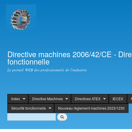
Ski
mai
con
Directive machines 2006/42/CE - Dir
fonctionnelle
Le portail WEB des professionnels de l'industrie
Index
Directive Machines
Directives ATEX
IECEX
header
Sécurité fonctionnelle
Nouveau règlement machines 2023/1230
Search
Search