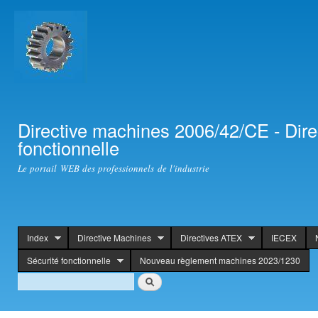
Ski
mai
con
Directive machines 2006/42/CE - Dir
fonctionnelle
Le portail WEB des professionnels de l'industrie
Index
Directive Machines
Directives ATEX
IECEX
header
Sécurité fonctionnelle
Nouveau règlement machines 2023/1230
Search
Search