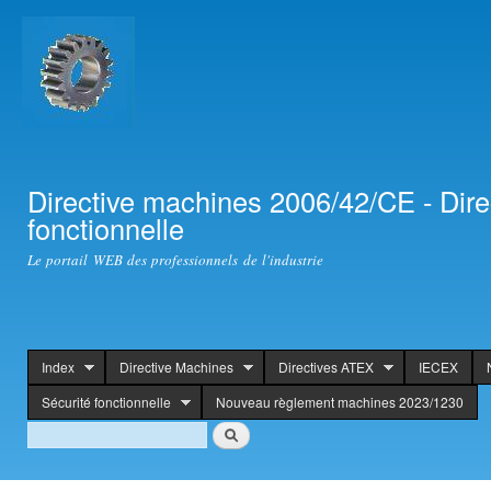
Ski
mai
con
Directive machines 2006/42/CE - Dir
fonctionnelle
Le portail WEB des professionnels de l'industrie
Index
Directive Machines
Directives ATEX
IECEX
header
Sécurité fonctionnelle
Nouveau règlement machines 2023/1230
Search
Search