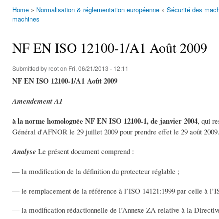
Home
»
Normalisation & réglementation européenne
»
Sécurité des mach
You are here
machines
NF EN ISO 12100-1/A1 Août 2009
Submitted by
root
on Fri, 06/21/2013 - 12:11
NF EN ISO 12100-1/A1
Août 2009
Amendement A1
à la norme homologuée NF EN ISO 12100-1, de janvier 2004
, qui r
Général d'AFNOR le 29 juillet 2009 pour prendre effet le 29 août 2009
Analyse
Le présent document comprend :
— la modification de la définition du protecteur réglable ;
— le remplacement de la référence à l’ISO 14121:1999 par celle à l’I
— la modification rédactionnelle de l’Annexe ZA relative à la Directi