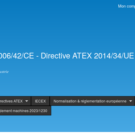
Skip to
Mon com
Secondary menu
main
content
006/42/CE - Directive ATEX 2014/34/UE 
ustrie
rectives ATEX
IECEX
Normalisation & réglementation européenne
glement machines 2023/1230