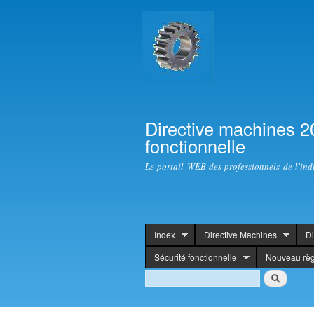
Directive machines 2
fonctionnelle
Le portail WEB des professionnels de l'ind
Index
Directive Machines
Di
header
Sécurité fonctionnelle
Nouveau rè
Search
Search