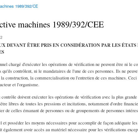
machines 1989/392/CE
ective machines 1989/392/CEE
12
UX DEVANT ÊTRE PRIS EN CONSIDÉRATION PAR LES ÉTAT
ES
nel chargé d'exécuter les opérations de vérification ne peuvent être ni le con
s qu'ils contrôlent, ni le mandataires de l'une de ces personnes. Ils ne peuve
 construction, la commercialisation ou l'entretien de ces machines. Ceci n
ucteur et l'organisme.
contrôle doivent exécuter les opérations de vérification avec la plus grande i
tre libres de toutes les pressions et incitations, notamment d'ordre financi
ulier de celles émanant de personnes ou de groupements de personnes intéressé
el et posséder les moyens nécessaires pour accomplir de façon adéquate les 
doit également avoir accès au matériel nécessaire pour les vérifications excep