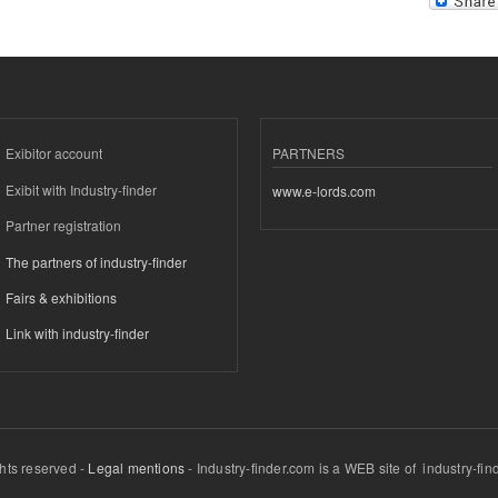
Exibitor account
PARTNERS
Exibit with Industry-finder
www.e-lords.com
Partner registration
The partners of industry-finder
Fairs & exhibitions
Link with industry-finder
ghts reserved -
Legal mentions
- Industry-finder.com is a WEB site of industry-f