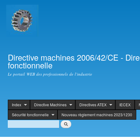
Ski
mai
con
Directive machines 2006/42/CE - Dir
fonctionnelle
Le portail WEB des professionnels de l'industrie
Index
Directive Machines
Directives ATEX
IECEX
header
Sécurité fonctionnelle
Nouveau règlement machines 2023/1230
Search
Search