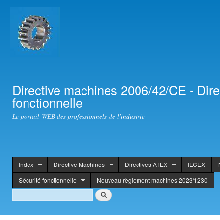
Ski
mai
con
Directive machines 2006/42/CE - Dir
fonctionnelle
Le portail WEB des professionnels de l'industrie
Index
Directive Machines
Directives ATEX
IECEX
header
Sécurité fonctionnelle
Nouveau règlement machines 2023/1230
Search
Search